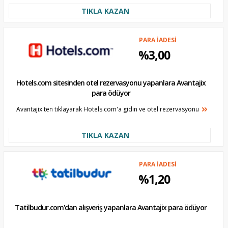
TIKLA KAZAN
PARA İADESİ
%3,00
Hotels.com sitesinden otel rezervasyonu yapanlara Avantajix
para ödüyor
Avantajix'ten tıklayarak Hotels.com'a gidin ve otel rezervasyonu
TIKLA KAZAN
PARA İADESİ
%1,20
Tatilbudur.com'dan alışveriş yapanlara Avantajix para ödüyor