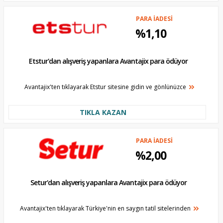
PARA İADESİ
%1,10
Etstur'dan alışveriş yapanlara Avantajix para ödüyor
Avantajix'ten tıklayarak Etstur sitesine gidin ve gönlünüzce
TIKLA KAZAN
PARA İADESİ
%2,00
Setur'dan alışveriş yapanlara Avantajix para ödüyor
Avantajix'ten tıklayarak Türkiye'nin en saygın tatil sitelerinden