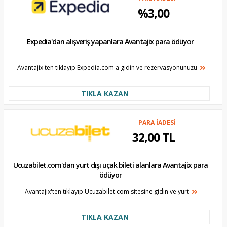
%3,00
Expedia'dan alışveriş yapanlara Avantajix para ödüyor
Avantajix'ten tıklayıp Expedia.com'a gidin ve rezervasyonunuzu
TIKLA KAZAN
PARA İADESİ
32,00 TL
Ucuzabilet.com'dan yurt dışı uçak bileti alanlara Avantajix para
ödüyor
Avantajix'ten tıklayıp Ucuzabilet.com sitesine gidin ve yurt
TIKLA KAZAN