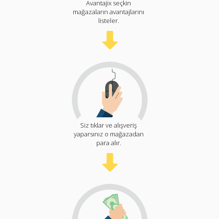
Avantajix seçkin
mağazaların avantajlarını
listeler.
Siz tıklar ve alışveriş
yaparsınız o mağazadan
para alır.