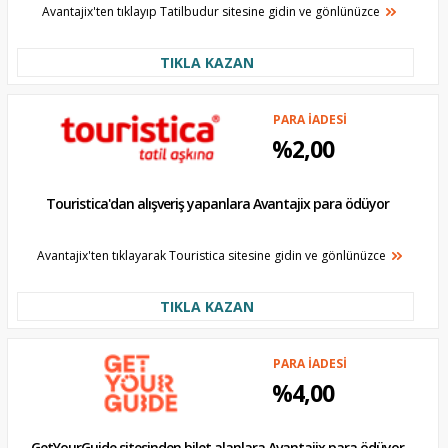
Avantajix'ten tıklayıp Tatilbudur sitesine gidin ve gönlünüzce
TIKLA KAZAN
PARA İADESİ
%2,00
Touristica'dan alışveriş yapanlara Avantajix para ödüyor
Avantajix'ten tıklayarak Touristica sitesine gidin ve gönlünüzce
TIKLA KAZAN
PARA İADESİ
%4,00
GetYourGuide sitesinden bilet alanlara Avantajix para ödüyor