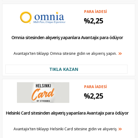
PARA İADESİ
%2,25
Omnia sitesinden alışveriş yapanlara Avantajix para ödüyor
Avantajix'ten tıklayıp Omnia sitesine gidin ve alışveriş yapın.
TIKLA KAZAN
PARA İADESİ
%2,25
Helsinki Card sitesinden alışveriş yapanlara Avantajix para ödüyor
Avantajix'ten tıklayıp Helsinki Card sitesine gidin ve alışveriş