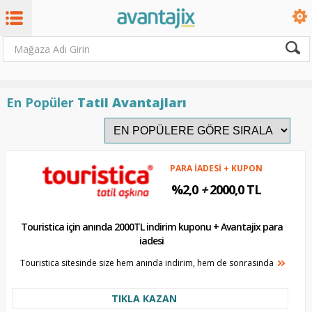
En Popüler
Tatil Avantajları
PARA İADESİ + KUPON
%2,0
+
2000,0 TL
Touristica için anında 2000TL indirim kuponu + Avantajix para
iadesi
Touristica sitesinde size hem anında indirim, hem de sonrasında
TIKLA KAZAN