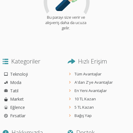
Bu parayı size verir ve
alışveriş daha da ucuza
gelir.
Kategoriler
Hızlı Erişim
Teknoloji
Tüm Avantajlar
Moda
A'dan Z'ye Avantajlar
Tatil
En Yeni Avantajlar
Market
10 TL Kazan
Eğlence
5 TL Kazan
Fırsatlar
Bağış Yap
Hakkımızda
Destek