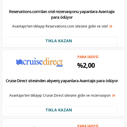
Reservations.com’dan otel rezervasyonu yapanlara Avantajix
para ödüyor
Avantajix'ten tıklayıp Reservations.com sitesine gidin ve otel
TIKLA KAZAN
PARA İADESİ
%2,00
Cruise Direct sitesinden alışveriş yapanlara Avantajix para ödüyor
Avantajix'ten tıklayıp Cruise Direct sitesine gidin ve rezervasyon
TIKLA KAZAN
PARA İADESİ