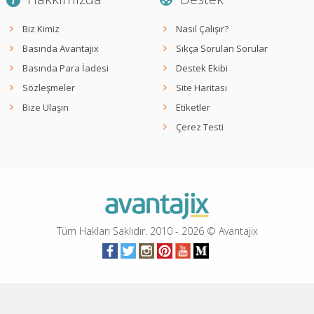
Biz Kimiz
Nasıl Çalışır?
Basında Avantajix
Sıkça Sorulan Sorular
Basında Para İadesi
Destek Ekibi
Sözleşmeler
Site Haritası
Bize Ulaşın
Etiketler
Çerez Testi
Tüm Hakları Saklıdır. 2010 -
2026
© Avantajix