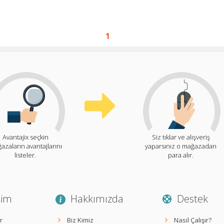
1
Avantajix seçkin
Siz tıklar ve alışveriş
azaların avantajlarını
yaparsınız o mağazadan
listeler.
para alır.
şim
Hakkımızda
Destek
r
Biz Kimiz
Nasıl Çalışır?