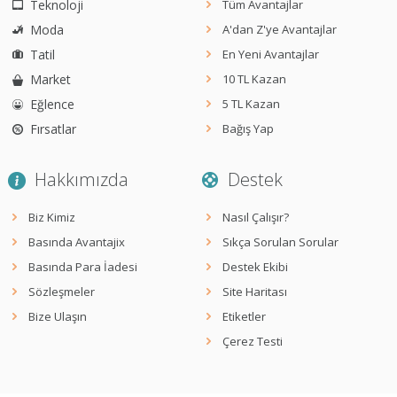
Teknoloji
Tüm Avantajlar
Moda
A'dan Z'ye Avantajlar
Tatil
En Yeni Avantajlar
Market
10 TL Kazan
Eğlence
5 TL Kazan
Fırsatlar
Bağış Yap
Hakkımızda
Destek
Biz Kimiz
Nasıl Çalışır?
Basında Avantajix
Sıkça Sorulan Sorular
Basında Para İadesi
Destek Ekibi
Sözleşmeler
Site Haritası
Bize Ulaşın
Etiketler
Çerez Testi