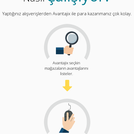
Yaptığınız alışverişlerden Avantajix ile para kazanmanız çok kolay.
Avantajix seçkin
mağazaların avantajlarını
listeler.