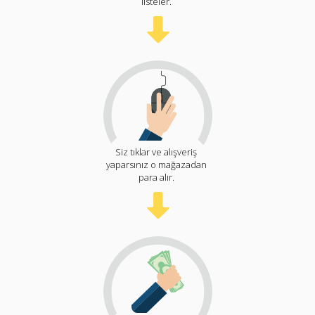
listeler.
Siz tıklar ve alışveriş
yaparsınız o mağazadan
para alır.