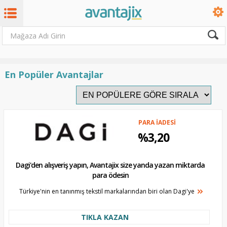
En Popüler Avantajlar
PARA İADESİ
%3,20
Dagi'den alışveriş yapın, Avantajix size yanda yazan miktarda
para ödesin
Türkiye'nin en tanınmış tekstil markalarından biri olan Dagi'ye
TIKLA KAZAN