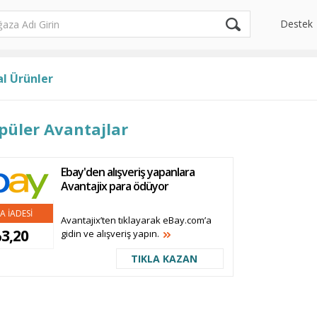
Destek
l Ürünler
püler Avantajlar
Ebay'den alışveriş yapanlara
Avantajix para ödüyor
A İADESİ
Avantajix’ten tıklayarak eBay.com’a
3,20
gidin ve alışveriş yapın.
TIKLA KAZAN