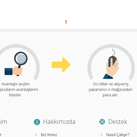
1
Avantajix seçkin
Siz tıklar ve alışveriş
azaların avantajlarını
yaparsınız o mağazadan
listeler.
para alır.
şim
Hakkımızda
Destek
r
Biz Kimiz
Nasıl Çalışır?